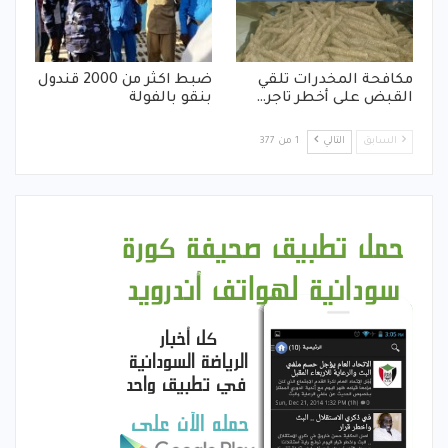
مكافحة المخدرات تلقي
ضبط اكثر من 2000 قندول
القبض على أخطر تاجر…
بنقو بالفولة
السابق
التالي
1 من 377