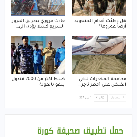
هل وطئت أقدام الجنجويد
حادث مروري بطريق المرور
أرضاً عمروها؟
السريع كسلا يؤدي الي…
مكافحة المخدرات تلقي
ضبط اكثر من 2000 قندول
القبض على أخطر تاجر…
بنقو بالفولة
السابق
التالي
1 من 377