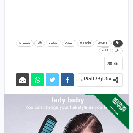
ابراهومة
الأخيرة !!
التبلدي
الخسائر
تأثير
تحضيرات
على
للقاء
39
مشاركة المقال