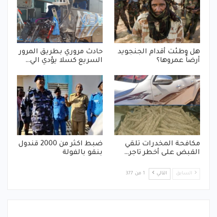
هل وطئت أقدام الجنجويد
حادث مروري بطريق المرور
أرضاً عمروها؟
السريع كسلا يؤدي الي…
مكافحة المخدرات تلقي
ضبط اكثر من 2000 قندول
القبض على أخطر تاجر…
بنقو بالفولة
السابق
التالي
1 من 377