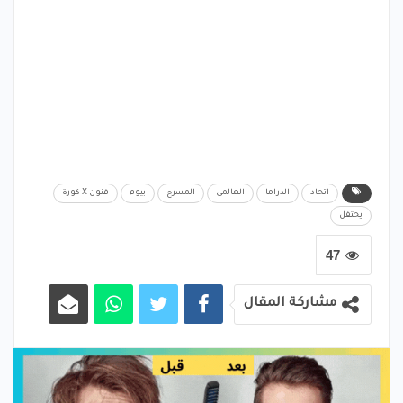
اتحاد
الدراما
العالمى
المسرح
بيوم
فنون X كورة
يحتفل
47
مشاركة المقال