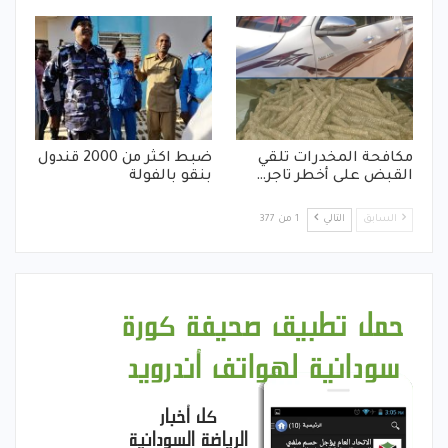
مكافحة المخدرات تلقي
ضبط اكثر من 2000 قندول
القبض على أخطر تاجر…
بنقو بالفولة
السابق
التالي
1 من 377