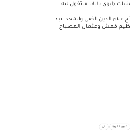
ات (ابوي يايابا ماتقول ليه
ج علاء الدين الضي والمعد عبد
العظيم قمش وعثمان المصباح
فنون X كورة
في