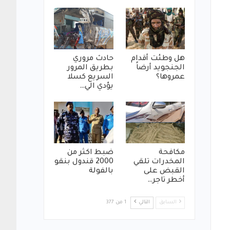
هل وطئت أقدام
حادث مروري
الجنجويد أرضاً
بطريق المرور
عمروها؟
السريع كسلا
يؤدي الي…
مكافحة
ضبط اكثر من
المخدرات تلقي
2000 قندول بنقو
القبض على
بالفولة
أخطر تاجر…
السابق
التالي
1 من 377