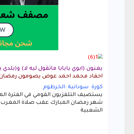
يغنون (ابوي يايابا ماتقول ليه لا) و(بلدي 
احفاد محمد احمد عوض يصومون رمضان ف
كورة سودانية :الخرطوم
يستضيف التلفزيون القومي في الفترة المف
شهر رمضان المبارك عقب صلاة المغرب احف
الشعبية