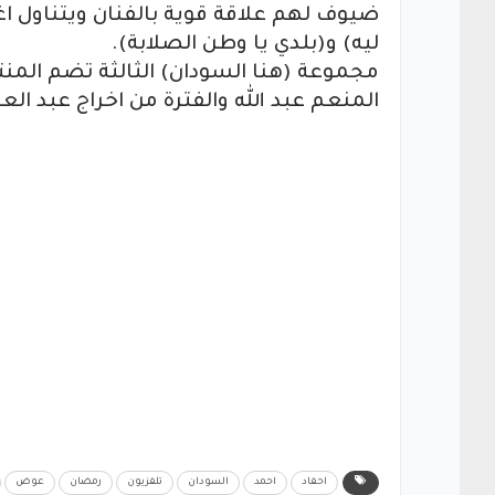
ضيوف لهم علاقة قوية بالفنان ويتناول اغني
ليه) و(بلدي يا وطن الصلابة).
مجموعة (هنا السودان) الثالثة تضم المنت
المنعم عبد الله والفترة من اخراج عبد 
احفاد
احمد
السودان
تلفزيون
رمضان
عوض