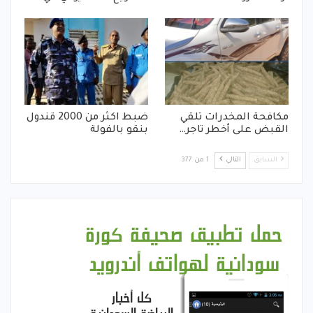
مكافحة المخدرات تلقي
ضبط اكثر من 2000 قندول
القبض على أخطر تاجر…
بنقو بالفولة
السابق
التالي
1 من 377