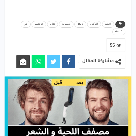
احمد
التأهل
بابكر:
حساب
على
فرصتنا
في
قائمة
55
مشاركة المقال