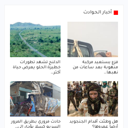
أخبار الحوادث
فزع يستعيد مركبة
الدلنج تشهد تطورات
منهوبة بعد ساعات من
خطيرة:الحلو يعرض حياة
نهبها…
أكثر…
هل وطئت أقدام الجنجويد
حادث مروري بطريق المرور
أرضاً عمروها؟
السريع كسلا يؤدي الي…