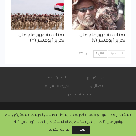
بمناسبة مرور عام على
بمناسبة مرور عام على
تحرير أبوعشر (٤)
تحرير أبوعشر (٣)
السابق
التالي
1 من 270
عن الموقع
للإعلان معنا
الاتصال بنا
خريطة الموقع
سياسة الخصوصية
يستخدم هذا الموقع ملفات تعريف الارتباط لتحسين تجربتك. سنفترض أنك
© 2026 - صحيفة كورة سودانية الإلكترونية.
موافق على ذلك ، ولكن يمكنك إلغاء الاشتراك إذا كنت ترغب في ذلك.
التركيب والاستضافة من
كريستا هوست
قبول
قراءة المزيد