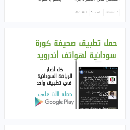
القبض على أخطر تاجر…
بنقو بالفولة
السابق
التالي
1 من 377