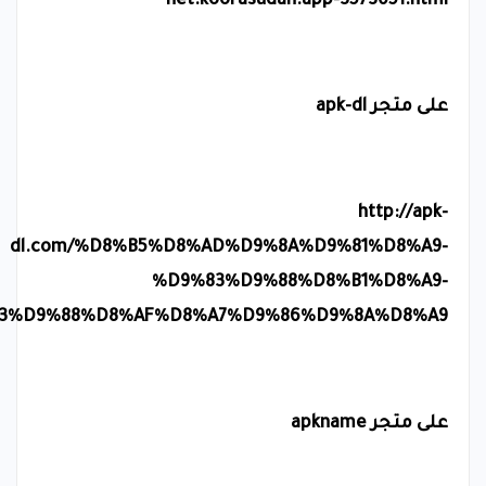
net.koorasudan.app-3573651.html
على متجر
apk-dl
http://apk-
dl.com/%D8%B5%D8%AD%D9%8A%D9%81%D8%A9-
%D9%83%D9%88%D8%B1%D8%A9-
3%D9%88%D8%AF%D8%A7%D9%86%D9%8A%D8%A9
على متجر
apkname