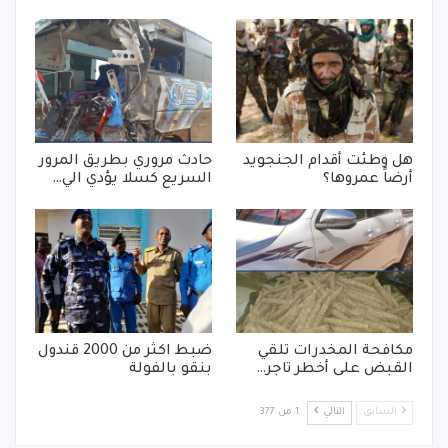
هل وطئت أقدام الجنجويد
حادث مروري بطريق المرور
أرضاً عمروها؟
السريع كسلا يؤدي الي…
مكافحة المخدرات تلقي
ضبط اكثر من 2000 قندول
القبض على أخطر تاجر…
بنقو بالفولة
السابق
التالي
1 من 377