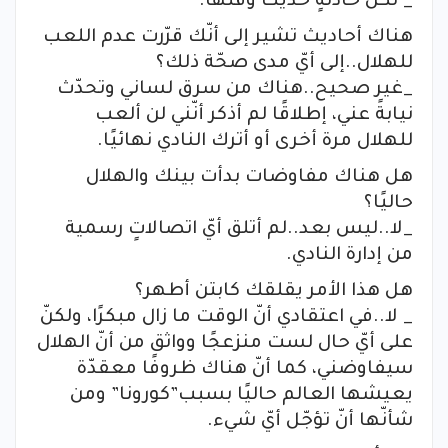
_ لكلّ حادثةٍ حديث وقتها.
هناك أحاديث تشير إلى أنّك قرّرت عدم اللعب
للهلال..إلى أيّ مدى صحّة ذلك؟
_غير صحيح..هناك من سرق لساني وتحدّث
نيابةً عني، إطلاقًا لم أذكر أنّني لن ألعب
للهلال مرة أخرى أو أترك النادي نهائيًا.
هل هناك مفاوضات بدأت بينك والهلال
حاليًا؟
_لا..ليس بعد..لم أتلق أيّ اتصالاتٍ رسمية
من إدارة النادي.
هل هذا الأمر يقلقك كابتن أطهر؟
_ لا..في اعتقادي أنّ الوقت ما زال مبكرًا، ولكنّ
على أيّ حال لست منزعجًا وواثق من أنّ الهلال
سيفاوضني، كما أنّ هناك ظروفًا معقدّة
يعيشها العالم حاليًا بسبب”كورونا” ومن
شأنّها أنّ تؤجّل أيّ شيء.