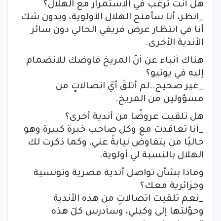
هل أنت ترغب في الاستمرار مع الهلال؟
_انظر، أنا سأمنح الهلال الأولوية، وبدون شك
أنا في انتظار عرض فريقي الحالي دون سائر
الأندية الأخرى.
هناك أنباء عن أنّ المريخ فاوضك للانضمام
إليه في يونيو؟
_غير صحيح..لم أتلقَ أيّ اتصالاتٍ من
مسؤولين من المريخ.
هل تلقيت عروضًا من أندية أخرى؟
_أنا تعاقدت مع وكل صاحب خبرة كبيرة وهو
حاليًا من يتفاوض نيابةً عني، وكما ذكرت لك
الهلال بالنسبة لي أولوية.
وماذا بشأن تواصل أندية مصرية وتونسية
وجزائرية معك؟
_نعم تلقيت اتصالاتٍ من هذه الأندية
وحوّلتها إلى وكيلي، وسأدرس كلّ هذه