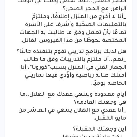
الحجر الصحي..كيف تقضي وقتك في الوقت
الراهن مع الحجر الصحي؟
_أنا لا أخرج من المنزل إطلاقًا، وملتزمٌ
بالتعليمات الصحّية وأشرف على الأسرة
تمامًا بأنّ تعمل وفق ما طالبت به الجهات
المختصة تحوطًا من هذا الفيروس القاتل.
هل لديك برنامج تدريبي تقوم بتنفيذه حاليًا؟
_نعم..أنا ملتزم بالتدريبات وفق ما طالب
الجهاز الفني في المنزل بسبب”كورونا”، أنا
أمتلك صالة رياضية وأؤّدي فيها تماريني
الخاصة يوميًا.
أيامٍ معدودة وينتهي عقدك مع الهلال..ما
هي وجهتك القادمة؟
_أنا عقدي مع الهلال ينتهي في العاشر من
مايو المقبل.
أين وجهتك المقبلة؟