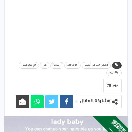
اطهر الطاهر : أرغب
الاحتراف
رسمياً
في
لم يفاوضني
والمريخ
79
مشاركة المقال