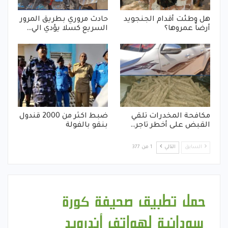
هل وطئت أقدام الجنجويد
حادث مروري بطريق المرور
أرضاً عمروها؟
السريع كسلا يؤدي الي…
مكافحة المخدرات تلقي
ضبط اكثر من 2000 قندول
القبض على أخطر تاجر…
بنقو بالفولة
السابق
التالي
1 من 377