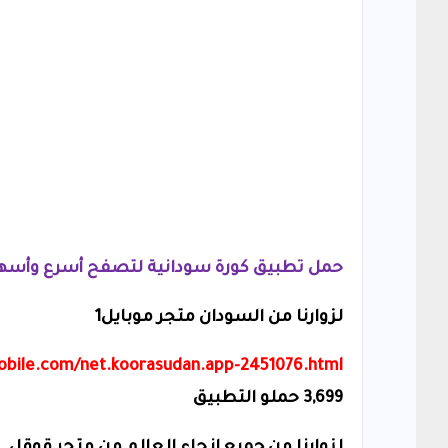
حمل تطبيق كورة سودانية لتصفح أسرع وأسه
لزوارنا من السودان متجر موبايل1
obile.com/net.koorasudan.app-2451076.html
3,699
حملو التطبيق
لزوارنا من جميع انحاء العالم من متجر قوقل