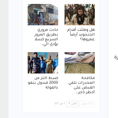
هل وطئت أقدام
حادث مروري
الجنجويد أرضاً
بطريق المرور
عمروها؟
السريع كسلا
يؤدي الي…
ة
مكافحة
ضبط اكثر من
المخدرات تلقي
2000 قندول بنقو
القبض على
بالفولة
أخطر تاجر…
السابق
التالي
1 من 377