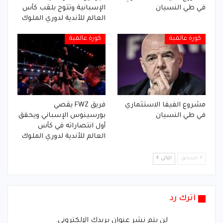
في طي النسيان
الإسبانية وتتوج بلقب كأس
العالم للأندية لدوري الملوك
كورة عالمية
كورة عالمية
مشروع الفيفا الاستثماري
فريق FWZ يقصي
في طي النسيان
بورسينوس الإسباني ويحقق
أول انتصاراته في كأس
العالم للأندية لدوري الملوك
السابق
التالي
اترك رد
لن يتم نشر عنوان بريدك الإلكتروني.