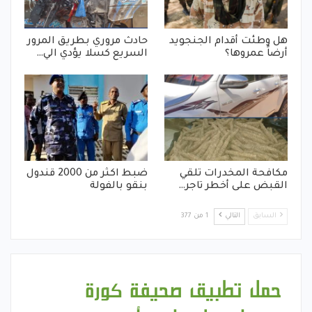
هل وطئت أقدام الجنجويد
حادث مروري بطريق المرور
أرضاً عمروها؟
السريع كسلا يؤدي الي…
مكافحة المخدرات تلقي
ضبط اكثر من 2000 قندول
القبض على أخطر تاجر…
بنقو بالفولة
السابق
التالي
1 من 377