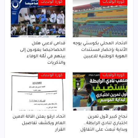
كورة الولايات
كورة الولايات
الاتحاد المحلي بكوستي يوجه
قدامى لاعبي هلال
الأندية بإحضار مستندات
الحصاحيصا يعودون إلى
الهوية الوطنية للاعبين
بيتهم في لَمّة الوفاء
والذكريات
كورة الولايات
كورة الولايات
نجاح كبير لأول تمرين
اتحاد ارقو يعلن اقالة الامين
اختباري لنادي الرابطة…
العام ويكشف تفاصيل
وبداية تبعث على التفاؤل
القرار