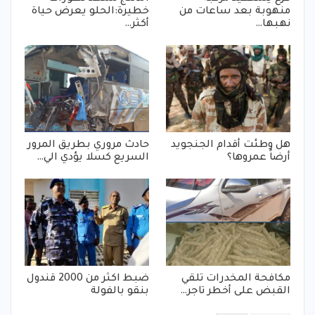
منهوبة بعد ساعات من
خطيرة:الحلو يعرض حياة
نهبها…
أكثر…
هل وطئت أقدام الجنجويد
حادث مروري بطريق المرور
أرضاً عمروها؟
السريع كسلا يؤدي الي…
مكافحة المخدرات تلقي
ضبط اكثر من 2000 قندول
القبض على أخطر تاجر…
بنقو بالفولة