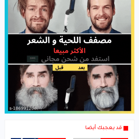
قد يعجبك أيضا