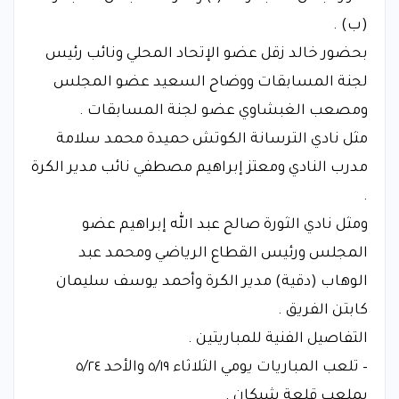
‏(ب‏) .
بحضور خالد زقل عضو الإتحاد المحلي ونائب رئيس
لجنة المسابقات ووضاح السعيد عضو المجلس
ومصعب الغبشاوي عضو لجنة المسابقات .
مثل نادي الترسانة الكوتش حميدة محمد سلامة
مدرب النادي ومعتز إبراهيم مصطفي نائب مدير الكرة
.
ومثل نادي الثورة صالح عبد الله إبراهيم عضو
المجلس ورئيس القطاع الرياضي ومحمد عبد
الوهاب ‏(دقية‏) مدير الكرة وأحمد يوسف سليمان
كابتن الفريق .
التفاصيل الفنية للمباريتين .
– تلعب المباريات يومي الثلاثاء ٥/١٩ والأحد ٥/٢٤
بملعب قلعة شيكان .