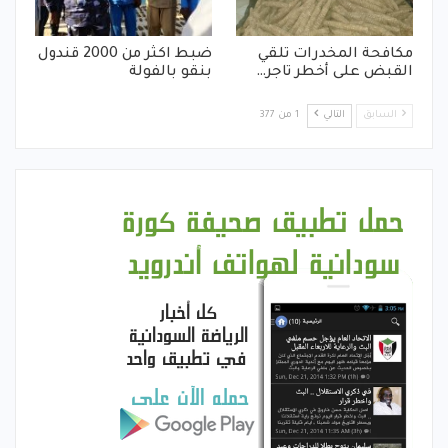
مكافحة المخدرات تلقي
ضبط اكثر من 2000 قندول
القبض على أخطر تاجر…
بنقو بالفولة
السابق
التالي
1 من 377