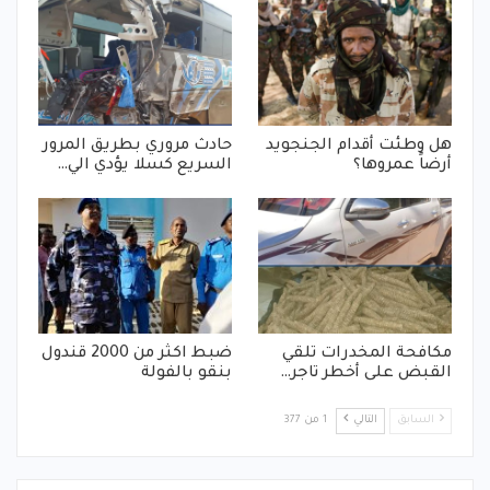
هل وطئت أقدام الجنجويد
حادث مروري بطريق المرور
أرضاً عمروها؟
السريع كسلا يؤدي الي…
مكافحة المخدرات تلقي
ضبط اكثر من 2000 قندول
القبض على أخطر تاجر…
بنقو بالفولة
السابق
التالي
1 من 377