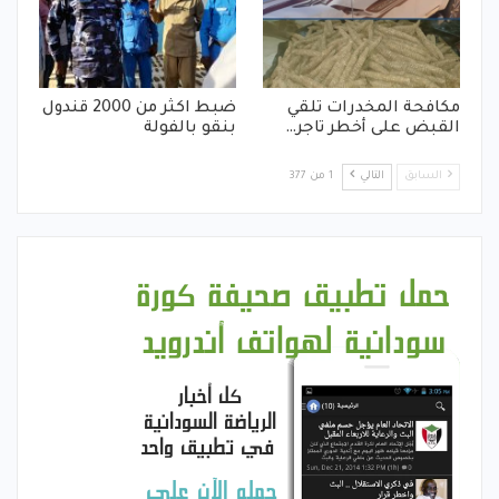
مكافحة المخدرات تلقي
ضبط اكثر من 2000 قندول
القبض على أخطر تاجر…
بنقو بالفولة
السابق
التالي
1 من 377