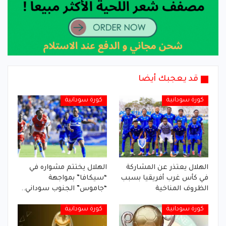
قد يعجبك أيضا
كورة سودانية
كورة سودانية
الهلال يعتذر عن المشاركة
الهلال يختتم مشواره في
في كأس غرب أفريقيا بسبب
“سيكافا” بمواجهة
الظروف المناخية
“جاموس” الجنوب سوداني..
كورة سودانية
كورة سودانية