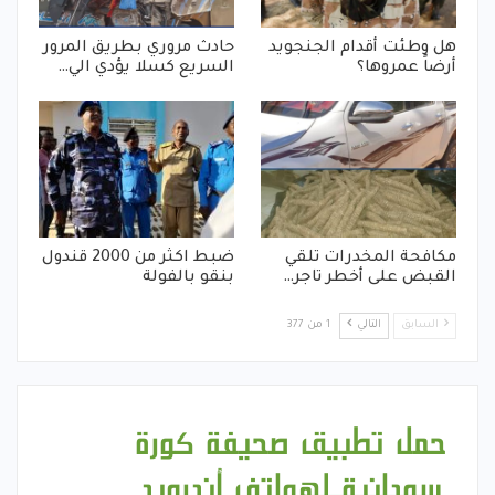
هل وطئت أقدام الجنجويد
حادث مروري بطريق المرور
أرضاً عمروها؟
السريع كسلا يؤدي الي…
مكافحة المخدرات تلقي
ضبط اكثر من 2000 قندول
القبض على أخطر تاجر…
بنقو بالفولة
السابق
التالي
1 من 377