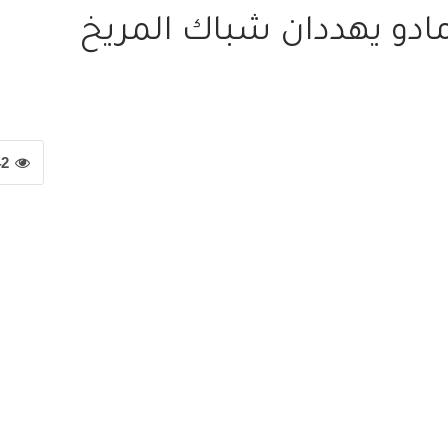
امادو يهددان شباك المريخ
42