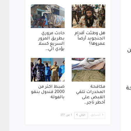
هل وطئت أقدام
حادث مروري
الجنجويد أرضاً
بطريق المرور
عمروها؟
السريع كسلا
يؤدي الي…
ن
مكافحة
ضبط اكثر من
ة
المخدرات تلقي
2000 قندول بنقو
القبض على
بالفولة
أخطر تاجر…
السابق
التالي
1 من 377