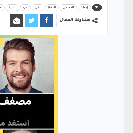
إصابة
الجماهير!
الجهاز
الفني
على
للمريخ
نم
مشاركة المقال