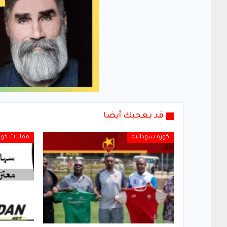
قد يعجبك أيضا
كورة سودانية
مقالات كور