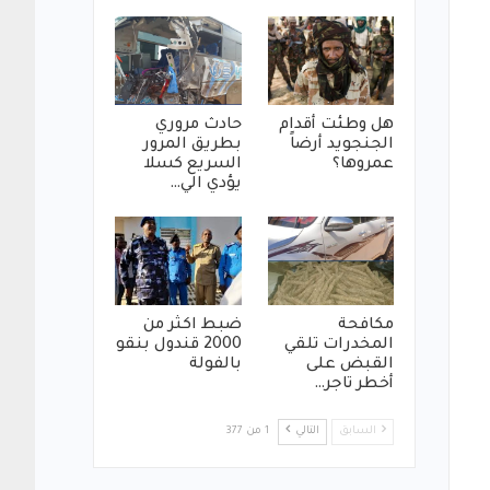
هل وطئت أقدام
حادث مروري
الجنجويد أرضاً
بطريق المرور
عمروها؟
السريع كسلا
يؤدي الي…
مكافحة
ضبط اكثر من
المخدرات تلقي
2000 قندول بنقو
القبض على
بالفولة
أخطر تاجر…
السابق
التالي
1 من 377