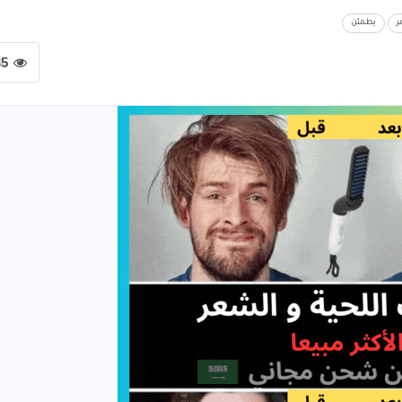
ر
يطمئن
35