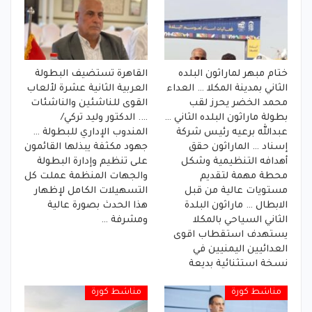
ختام مبهر لماراثون البلده
القاهرة تستضيف البطولة
الثاني بمدينة المكلا … العداء
العربية الثانية عشرة لألعاب
محمد الخضر يحرز لقب
القوى للناشئين والناشئات
بطولة ماراثون البلده الثاني …
…. الدكتور وليد تركي/
عبدالله برعيه رئيس شركة
المندوب الإداري للبطولة …
إسناد … الماراثون حقق
جهود مكثفة يبذلها القائمون
أهدافه التنظيمية وشكل
على تنظيم وإدارة البطولة
محطة مهمة لتقديم
والجهات المنظمة عملت كل
مستويات عالية من قبل
التسهيلات الكامل لإظهار
الابطال … ماراثون البلدة
هذا الحدث بصورة عالية
الثاني السياحي بالمكلا
ومشرفة …
يستهدف استقطاب اقوى
العدائيين اليمنيين في
نسخة استثنائية بديعة
مناشط كورة
مناشط كورة