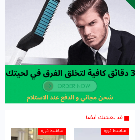
قد يعجبك أيضا
مناشط كورة
مناشط كورة