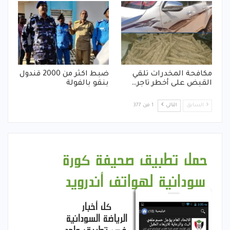
مكافحة المخدرات تلقي
ضبط اكثر من 2000 قندول
القبض على أخطر تاجر…
بنقو بالفولة
السابق
التالي
1 من 377