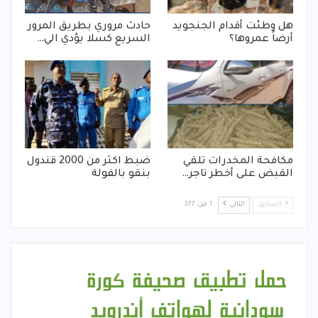
هل وطئت أقدام الجنجويد
حادث مروري بطريق المرور
أرضاً عمروها؟
السريع كسلا يؤدي الي…
مكافحة المخدرات تلقي
ضبط اكثر من 2000 قندول
القبض على أخطر تاجر…
بنقو بالفولة
السابق
التالي
1 من 377