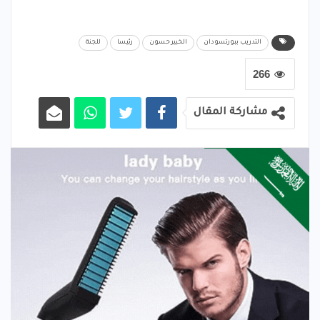
التدريب ببورتسودان
الخبير حسون
رئيسا
للجنة
266
مشاركة المقال