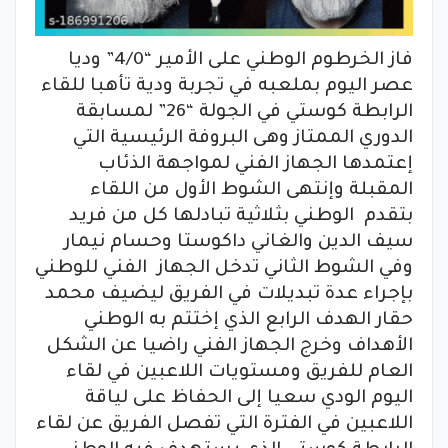
فاز الخرطوم الوطني على الأمير “4/0” وديا
عصر اليوم بملعبه في تجربة ودية تأهبا للقاء
الرابطة كوستي في الجولة “26” لمسابقة
الدوري الممتاز وهى البروفة الرئيسية التي
إعتمدها الجهاز الفني لمواجهة الذئاب
المقبلة وإنتهى الشوط الأول من اللقاء
بتقدم الوطني بثلاثية تبادلها كل من فريد
سيف الدين والغاني داكوستا وحسام نيمار
وفي الشوط الثاني تدخل الجهاز الفني للوطني
بإجراء عدة تبديلات في الفريق ليضيف محمد
حقار الهدف الرابع الذي إختتم به الوطني
الأهداف وخرج الجهاز الفني راضيا عن الشكل
العام للفريق ومستويات اللاعبين في لقاء
اليوم الودي سعيا إلى الحفاظ على لياقة
اللاعبين في الفترة التي تفصل الفريق عن لقاء