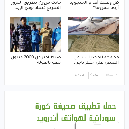
هل وطئت أقدام الجنجويد
حادث مروري بطريق المرور
أرضاً عمروها؟
السريع كسلا يؤدي الي…
مكافحة المخدرات تلقي
ضبط اكثر من 2000 قندول
القبض على أخطر تاجر…
بنقو بالفولة
السابق
التالي
1 من 377