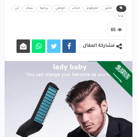
الأمير
الخرطوم
الذئاب
الوطني
برباعية
شباك
في
وديا
65
مشاركة المقال