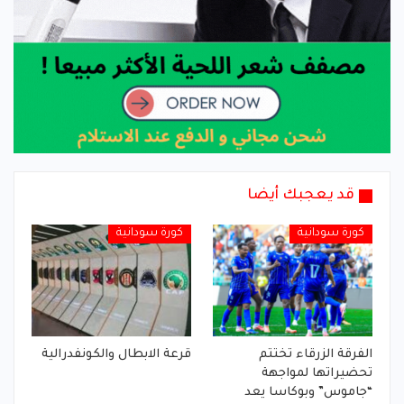
قد يعجبك أيضا
كورة سودانية
كورة سودانية
الفرقة الزرقاء تختتم
قرعة الابطال والكونفدرالية
تحضيراتها لمواجهة
“جاموس” وبوكاسا يعد