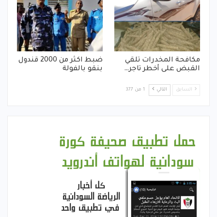
مكافحة المخدرات تلقي
ضبط اكثر من 2000 قندول
القبض على أخطر تاجر…
بنقو بالفولة
السابق
التالي
1 من 377