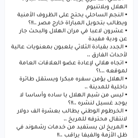
الهلال وبلاتنيوم
▪︎ النجم الساحلي يحتج على الظروف الأمنية
ويطالب بتحويل المباراة خارج مصر ،،!!؟
▪︎ عشرون لاعبا في مران الهلال والبحث جار
عن ودية مفيدة
▪︎ الجدد بقيادة الثلاثي يلعبون بمعنويات عالية
لأحداث الفارق ،،
▪︎ اتجاه هلالي لإعادة عضو العلاقات العامة
لموقعه ،،،!؟
▪︎ الهلال يؤمن سفره مبكرا ويستقل طائرة
داخلية للمدينة ،،
▪︎ ليس من شيم الهلال يا ساده وأساسا لا
يوجد غسيل لنشره ،،!!؟
▪︎ الخرطوم الوطني يطالب بعشرة الف دولار
لانتقال محترفه للمريخ ،،
▪︎ المريخ لن يستفيد من خدمات رشموند في
ظل الأزمة والفيفا يراقب ،،!!