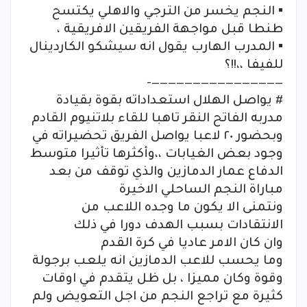
▪︎ النجم يخسر من الترجي والاهلي يكتسح
طنطا قبل مواجهة الفريقين الافريقية ،
▪︎ المدرب الهارب يقول انه سيشكو الكاردينال
للفيفا ،،!!؟
————————————————-
# يواصل الهلال استعداداته بقوة بقيادة
مدربه الفاتح النقر تاهبا للقاء بلاتنيوم القادم
وبحضور ٢٠ لاعبا يواصل الفريق تحضيراته في
وجود بعض الغيابات ،،وأكثرها تأثيرا متوسط
الدفاع عمار الدمازين والذي توقف من بعد
مباراة النجم الساحلي الاخيرة
ونتمنى الا يكون ما وجده اللاعب من
الانتقادات بسبب الهدف دورا في ذلك
وان كان الامر عاديا في كرة القدم
وما يحسب للاعب الدمازين انه يلعب برجولة
وقوة وكان مميزا ، بل ظل يتقدم في اوقات
كثيرة مع تراجع النجم من اجل التعويض ولم