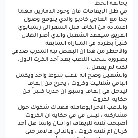
يحالفه الحظ
في ظل الإيقافات فان وجود الدمازين مهما
جدا مع العاجي كاديو والذي يتوقع وصول
اعتماده من الكاف قبل السفر الى زيمبابوي
الفريق سيفقد الشغيل والذي أضر الهلال
كثيراً بطرده في المباراة السابقة
والأخطر من هذا ان البعض نبه المدرب صدقي
بضرورة سحب اللاعب بعد أخذ الكرت الاول.
لكنه لم يفعل ،،
والشغيل وضح انه لاعب شوط واحد ويكمل
الباقي شلاليت وكروت ، يخرج من إيقاف
ليدخل في إيقاف وسبق ان حذرنا كثيراً من
حكاية الكروت
واللاعب الاخر ابوعاقلة فهناك شكوك حول
مشاركته ، ليس في في حكاية ان الكروت
أصبحت ثلاثة للإيقاف او اثنان وانما هل أخذ
كرتان ام ثلاثة كروت ، وبالتالي فالامر حتى