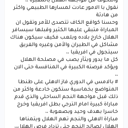
والتخوف من مواجهة الهلال بالمقبرة ،،
نقول با الامور عادت لمسارها الطبيعي واكثر
من هادئة
وحسنا كواقع الكاف تتصدى للأمر وتقول ان
المباراة متبقي عليها الكثير وقبلها سيسافر
الهلال خارج بلاده ويلعب فكيف سيكون هناك
مشاكل في الطيران والأمن وغيره والفريق
سيتجول في افريقيا ،،
كل ما يدور ويثأر يصب في مصلحة الهلال
ويؤكد فرصته الكبيرة في المنافسة حتى الان
،،
# بالامس في الدوري فاز الاهلي على طنطا
المتواضع بخماسية ستكون خادعة واكثر من
ذلك قبل مواجهة النجم الساحلي والذي قدم
مباراة كبيرة امام الترجي بطل افريقيا وخرج
خاسرا بهدف وحيد وبصعوبة ،،
مباراة الاهلي والنجم تهم الهلال ويتمناها
الهلال لصالح النجم حتى تزداد فرص الهلال،،