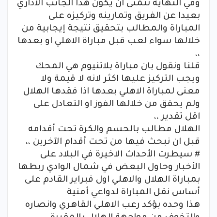
وفي النهاية نتمنى ان يكون هذا الجانب الاداري
بعيدا عن الفريق وتمارينه وتركيزه على
المباراة والمطالب بتحقيق نتيجة إيجابية من
خلالها سواء لعب قبل مباراة الاهلي او بعدها
،،
قلنا ونقول بان مباراة بلاتنيوم هي المحك
ويجب التركيز عليها اكثر لانه لا قيمة ولا
معنى لمباراة الاهلي بعدها اذا فقدها الهلال
ولم يحقق من خلالها الفوز او التعادل على
اقل تقدير ،،
الهلال مطالب بالحسم والكرة تحت أقدامه
قبل ان نبحث فيها من تحت أقدام الآخرين ،،
# سيطرت الأحداث الاخيرة في البلاد على
الأخبار وحاول البعض في شمال الوادي ربطها
بمباراة الهلال والاهلي اول فبراير القادم على
أساس نقل المباراة لدواعي أمنية
هذا وحده بؤكد رعب الاهلي القاهري وانصاره