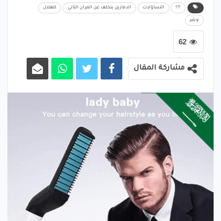
!!؟
التساؤلات
الدمازين يتخلف عن المران الثاني
للهلال
ويثير
62
مشاركة المقال