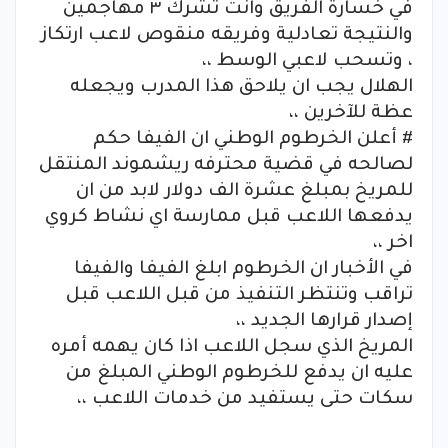
في خسارة الفريق وانت تشرك ٣ مهاجمين
والنتيجة تعادلية وفريقه منقوص لاعب ارتكاز
، وتسحب لاعبي الوسط ،،
الهلال يجب ان يلاحق هذا المدرب ويجعله
عظة للآخرين ،،
# أعلن الخرطوم الوطني ان الفيفا حكم
لصالحه في قضية محترفه ريشموند المنتقل
للمريخ بمبلغ عشرة الف دولار لابد من ان
يدفعها اللاعب قبل ممارسة اي نشاط كروي
اخر ،،
في الأخبار ان الخرطوم ابلغ الفيفا والفيفا
تراقب وتنتظر التنفيذ من قبل اللاعب قبل
إصدار قرارها الجديد ،،
المريخ الذي سجل اللاعب اذا كان يهمه أمره
عليه ان يدفع للخرطوم الوطني المبلغ من
سكات حتى يستفيد من خدمات اللاعب ،،