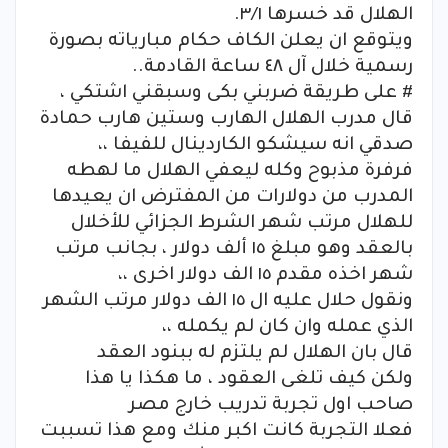
الهلال قد خسرها ٣/١.
ويتوقع ان يعلن الكاف حكام مبارياته بصورة
رسمية خلال آل ٤٨ ساعة القادمة..
# على طريقة ضربني بكى وسبقني اشتكي ،
قال مدرب الهلال الهارب وستين هارب حمادة
صدقي انه سيشكو الكاردينال للفيفا ،،
فرفرة مذبوح وكله ليعفي الهلال ما لهطه
المدرب من دولارات من المفترض ان يعيدها
للهلال مرتب شهر الشرط الجزائي للأخلال
بالعقد وهو مبلغ ١٥ ألف دولار ، بجانب مرتب
شهر اخذه مقدم ١٥ الف دولار اخرى ،،
ونقول حلال عليه ال ١٥ الف دولار مرتب الشهر
الذي عمله وان كان لم يكمله ،،
قال بان الهلال لم يلتزم له ببنود العقد
ولكن كيف تلغى العقود ، ما هكذا يا هذا
صاحب اول تجربة تدريب خارج مصر
فعلا التجربة كانت اكبر منك ومع هذا تسببت