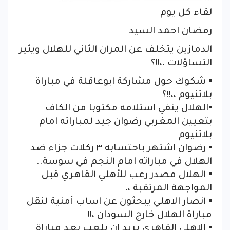
لقاء كل يوم
رمضان احمد السيد
الدمازين يتخلف عن المران الثاني للهلال ويثير
التساؤلات ،،!!؟
▪︎ شكوك حول مشاركة ابوعاقلة في مباراة
بلاتنيوم ،،!!؟
▪︎الهلال ينفي استلامه مكتوبا من الكاف
بتعيين المغربي رضوان جيد لمباراته امام
بلاتنيوم
▪︎ رضوان اشتهر باحتسابه ٣ ركلات جزاء ضد
الهلال في مباراته امام النجم في سوسة..
▪︎ الهلال مصدر رعب للأهلي القاهري قبل
المواجهة المرتقبة ،،
▪︎ انصار الاهلي يبحثون عن اساب أمنية لنقل
مباراة الهلال خارج السودان ،!!
▪︎ الاهلي القاهري يريد ان يلعب بعد مباراة