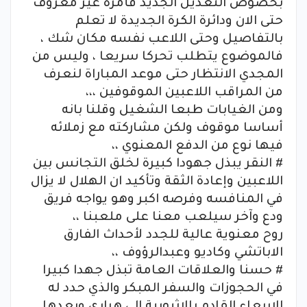
بخصوص التعديل الجديد فأمره غير معروف
حتى الان ودائرة الكرة الجديدة لا تعلم
بالتفاصيل وحتى اللاعب نفسه مكان شك ،
فالموضوع يتطلب تحركا سريعا ، وليس من
المجدي الانتظار حتى موعد المباراة لنعرف
من المراقب اللاعبين الموقوفين ،،،
ومن الغيابات طبعا الشغيل وقلنا بانه
أساسا موقوف ولكن مشاركته مع زملائه
فيها نوع من الدفع المعنوي ،،
# النقر يبذل جهودا كبيرة لخلق التجانس بين
اللاعبين وإعادة الثقة وتأكيد ان الهلال لا يزال
في المنافسه وفرصه اكبر وهو يواجه فريق
ودع وآخر سيلعب معنا على ملعبنا ،،
روح معنوية عالية للجدد لأحداث الفارق
الاباتشي وكاديو وعبدالرؤوف ،،
# حسنا والعلاقات العامة تبذل جهدا كبيرا
في الحجوزات والسفر المبكر والذي حدد له
الاربعاء القادم بالاثيوبية الى هراري وبعدها