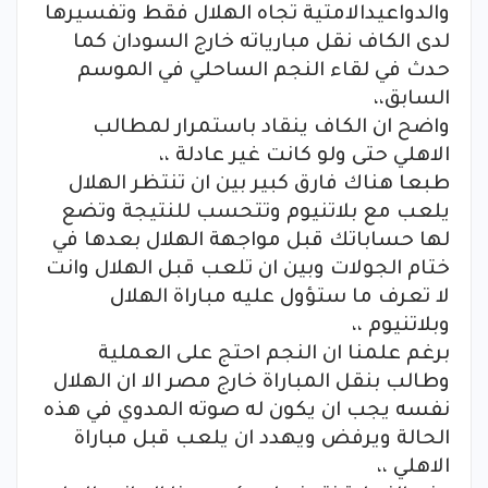
والدواعيدالامتية تجاه الهلال فقط وتفسيرها
لدى الكاف نقل مبارياته خارج السودان كما
حدث في لقاء النجم الساحلي في الموسم
السابق،،
واضح ان الكاف ينقاد باستمرار لمطالب
الاهلي حتى ولو كانت غير عادلة ،،
طبعا هناك فارق كبير بين ان تنتظر الهلال
يلعب مع بلاتنيوم وتتحسب للنتيجة وتضع
لها حساباتك قبل مواجهة الهلال بعدها في
ختام الجولات وبين ان تلعب قبل الهلال وانت
لا تعرف ما ستؤول عليه مباراة الهلال
وبلاتنيوم ،،
برغم علمنا ان النجم احتج على العملية
وطالب بنقل المباراة خارج مصر الا ان الهلال
نفسه يجب ان يكون له صوته المدوي في هذه
الحالة ويرفض ويهدد ان يلعب قبل مباراة
الاهلي ،،