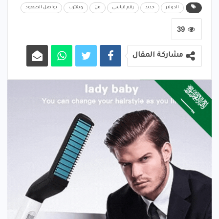
الدولار
جديد
رقم قياسي
من
ويقترب
يواصل الصعود
39
مشاركة المقال