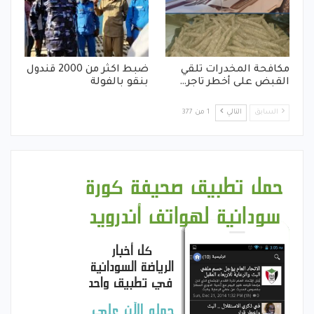
مكافحة المخدرات تلقي
ضبط اكثر من 2000 قندول
القبض على أخطر تاجر…
بنقو بالفولة
السابق
التالي
1 من 377