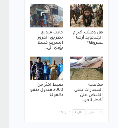
هل وطئت أقدام
حادث مروري
الجنجويد أرضاً
بطريق المرور
عمروها؟
السريع كسلا
يؤدي الي…
مكافحة
ضبط اكثر من
المخدرات تلقي
2000 قندول بنقو
القبض على
بالفولة
أخطر تاجر…
السابق
التالي
1 من 377