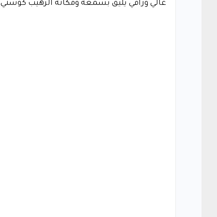
عالي وراقي يليق بسمعة ومكانة الرهيب كوستي ال