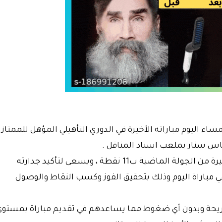
اليوم مباراته الأخيرة في الدوري التأهيلي المؤهل للممتاز
اس سنار بملعب استاد المناقل .
وكان “الرهيب” قد حسم أمر التأهل للمرحلة الاخيرة من الجولة الماضية ب11 نقطة ، ويسعى لتأكيد جدارته
في مباراة اليوم وذلك بتحقيق الفوز وكسب النقاط والوصول
مريحة وبدون أي ضغوط مما يساعدهم في تقديم مباراة بمستوى