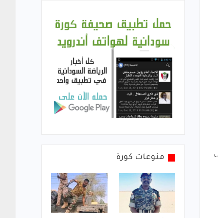
ف
منوعات كورة