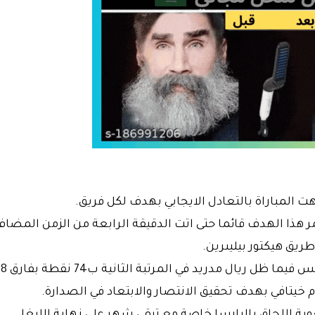
ت المباراة بالتعادل الايجابي بهدف لكل فريق.
هذا الهدف قائما حتى اتت الدقيقة الرابعة من الزمن المضا
ريق هيكتور بيليىرين.
بيتيس رفع رصيده إلى 50 نقطة في المركز الخامس فيما ظل ريال مدريد في المرتبة الثانية ب74 نقطة بفارق 8
 خيتافي بهدف تحقيق الانتصار والابتعاد في الصدارة.
 اللحاق بالبارسا خاصة مع تبقي شهر على نهاية الليغا.