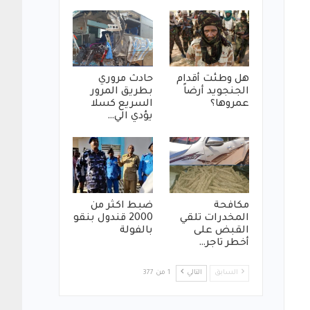
هل وطئت أقدام
حادث مروري
الجنجويد أرضاً
بطريق المرور
عمروها؟
السريع كسلا
يؤدي الي…
مكافحة
ضبط اكثر من
المخدرات تلقي
2000 قندول بنقو
القبض على
بالفولة
أخطر تاجر…
السابق
التالي
1 من 377