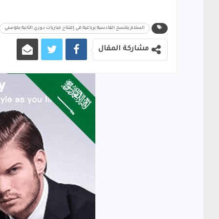
السلام يكتسح القادسية برباعية في إفتتاح مباريات دوري الثانية بكوستي
مشاركة المقال