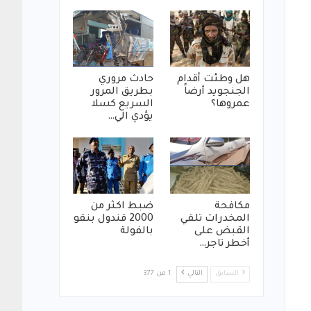
هل وطئت أقدام
حادث مروري
الجنجويد أرضاً
بطريق المرور
عمروها؟
السريع كسلا
يؤدي الي…
مكافحة
ضبط اكثر من
المخدرات تلقي
2000 قندول بنقو
القبض على
بالفولة
أخطر تاجر…
السابق
التالي
1 من 377