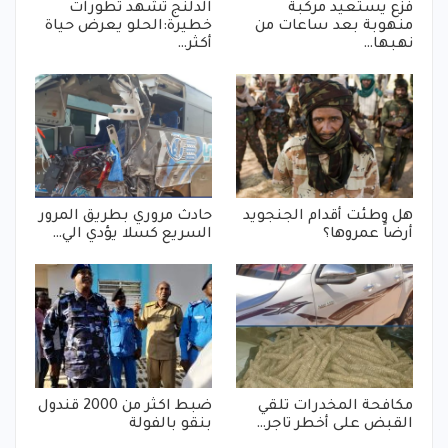
فزع يستعيد مركبة
الدلنج تشهد تطورات
منهوبة بعد ساعات من
خطيرة:الحلو يعرض حياة
نهبها…
أكثر…
هل وطئت أقدام الجنجويد
حادث مروري بطريق المرور
أرضاً عمروها؟
السريع كسلا يؤدي الي…
مكافحة المخدرات تلقي
ضبط اكثر من 2000 قندول
القبض على أخطر تاجر…
بنقو بالفولة