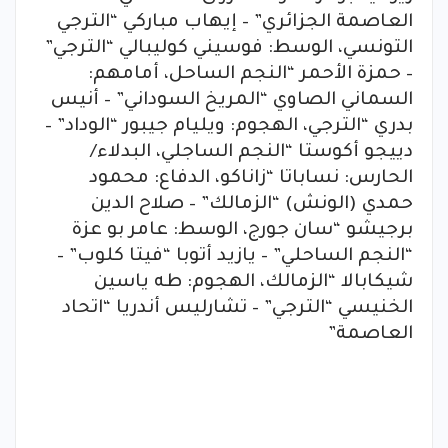
العاصمة الجزائري” – إيهاب مباركي “الترجي
التونسي، الوسط: فوسيني كوليبالي “الترجي”
– حمزة الأحمر “النجم الساحل، أمامهم:
السماني الصاوي “المريخ السوداني” – أنيس
بدري “الترجي، الهجوم: ويليام جيبور “الوداد” –
دييجو أكوستا “النجم الساجلي، البدلاء/
الحارس: نساباتا “زاناكو، الدفاع: محمود
حمدي (الونش) “الزمالك” – صلاح الدين
برجيشو “سان جورج، الوسط: عامر بو عزة
“النجم الساحلي” – يازيد أتوبا “فيتا كلوب” –
شيكابالا “الزمالك، الهجوم: طه ياسين
الخنيسي “الترجي” – تشارليس أندريا “اتحاد
العاصمة”