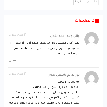
السابق
التالي
2 تعليقات
منذ 9 سنوات
وائل وليد أحمد
يقول
يعني أخوانا الطيبين ديل لم يظهر منهم أوتارا أو بلدوزر أو
شيبولا أو شيبون أو حتي شاشامني Shashemene من
غرفة المخدرات (:
الرد
منذ 9 سنوات
نورالدائم شلعي
يقول
انه المريخ لا عجب
يقدم نفسه فخرا للسودان عند الطلب
نطالب الحارس جمال سالم بالاجتهاد حتي يكون من
ضمن التشكيل الأفريقي و نحسب انه أدى مباراة القمة
بصورة ممتازة لو لا الهدف الذي ولج مرماه بصورة غريبه.