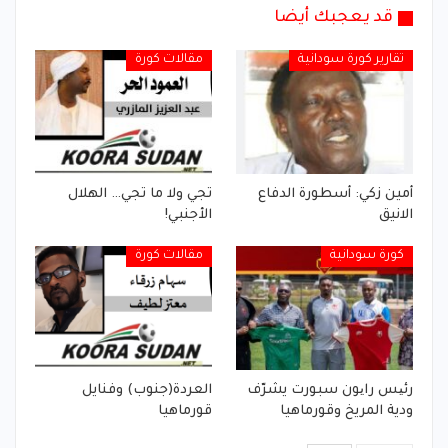
قد يعجبك أيضا
تقارير كورة سودانية
مقالات كورة
أمين زكي: أسطورة الدفاع
تجي ولا ما تجي… الهلال
الانيق
الأجنبي!
كورة سودانية
مقالات كورة
رئیس رایون سبورت يشرّف
العردة(جنوب) وفنايل
ودية المريخ وقورماهيا
قورماهيا