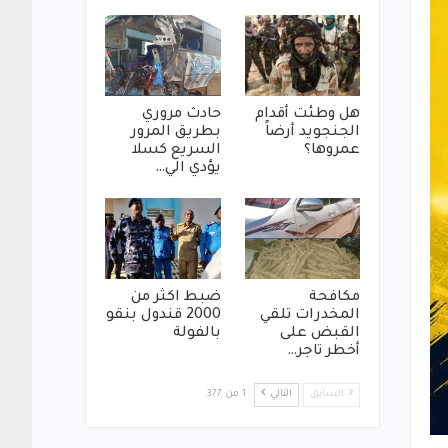
هل وطئت أقدام
حادث مروري
الجنجويد أرضاً
بطريق المرور
عمروها؟
السريع كسلا
يؤدي الي…
مكافحة
ضبط اكثر من
المخدرات تلقي
2000 قندول بنقو
القبض على
بالفولة
أخطر تاجر…
السابق
التالي
1 من 377