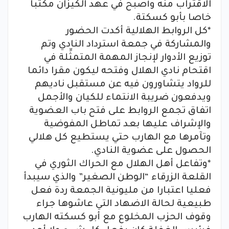
الاقتراب منه وأصبح في عهد الكيزان مكتبا
خاصا بأبو كسكتة.
*كل الروابط الهلالية أكدت الحضور
والمشاركة في جمعة استرداد النادي وتم
توزيع الأدوار لإنجاز المهمة المتمثِّلة في
اقتحام نادي الهلال وفتحه ليكون مقرا دائما
للرواد يتشاورون فيه عن مستقبل ناديهم
ويدفعون ضريبة الانتماء للكيان والأجمل
اتفاق تجمع الروابط على فتح باب العضوية
والإشراف عليها بعد تماطل المفوضية
وتآمرها مع الهارب حتي يستطيع كل هلالي
الحصول على عضوية النادي.
*وتفاعل أهل الهلال مع الحراك الثوري في
القلعة الزرقاء “الوطن الصغير” والذي سيبدأ
فعليا اعتبارا من مليونية الجمعة ردة فعل
طبيعية لحالة الاضهاد التي عاشوها جراء
وقوف الحزب المخلوع مع أبو كسكته الهارب