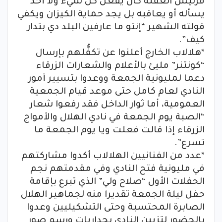
فرئيس الغفلة كان يفعل كل شيء ولا أحد
يسأله أو يعاقبه بل يجد حماية الكيزان ويكفي
قولته الشهير “إنتو ما عارفين البلد دي بتدار
كيف”.
*هلالاب الخارج أعلنوا عن تكفُّلهم بإرسال
“كونتنر” مليئ بالأعلام والشعارات الزرقاء
دعما لمليونية الجمعة ووعدوا بتسيير أمور
النادي لعام كامل حتى موعد قيام الجمعية
العمومية، أما ثوار الداخل فقد رفعوا شعار
“الصبة يوم الجمعة في نادي الهلال والأمواج
الزرقاء إذا قالت فعلت ويا يوم الجمعة ما
تسرع”.
*عدد من الفنانيين الهلالاب أكدوا مشاركتهم
في مليونية فتح النادي وفي مقدمتهم نجم
الحفلات الأول “صلاح ولي” الذي تبرع بإقامة
حفل ليلة الجمعة تقديرا منه لجماهير الهلال
الصابرة المحتسبة وحتى التشكيليين وعدوا
بالحضور لتزيين النادي بجداريات ورسم صور