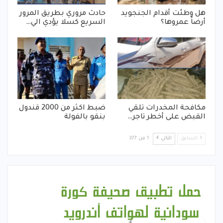
هل وطئت أقدام الجنجويد
حادث مروري بطريق المرور
أرضاً عمروها؟
السريع كسلا يؤدي الي…
مكافحة المخدرات تلقي
ضبط اكثر من 2000 قندول
القبض على أخطر تاجر…
بنقو بالفولة
السابق
التالي
1 من 377