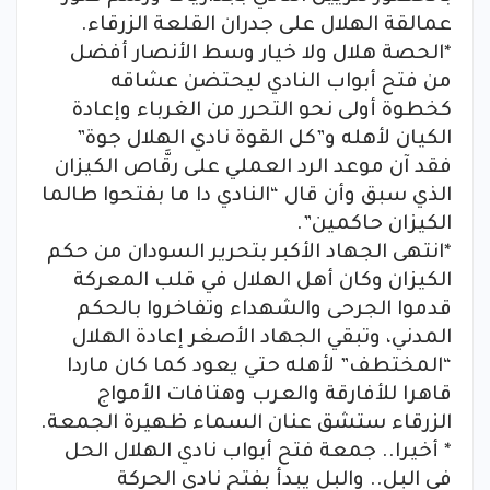
عمالقة الهلال على جدران القلعة الزرقاء.
*الحصة هلال ولا خيار وسط الأنصار أفضل
من فتح أبواب النادي ليحتضن عشاقه
كخطوة أولى نحو التحرر من الغرباء وإعادة
الكيان لأهله و”كل القوة نادي الهلال جوة”
فقد آن موعد الرد العملي على رقَّاص الكيزان
الذي سبق وأن قال “النادي دا ما بفتحوا طالما
الكيزان حاكمين”.
*انتهى الجهاد الأكبر بتحرير السودان من حكم
الكيزان وكان أهل الهلال في قلب المعركة
قدموا الجرحى والشهداء وتفاخروا بالحكم
المدني، وتبقي الجهاد الأصغر إعادة الهلال
“المختطف” لأهله حتي يعود كما كان ماردا
قاهرا للأفارقة والعرب وهتافات الأمواج
الزرقاء ستشق عنان السماء ظهيرة الجمعة.
* أخيرا.. جمعة فتح أبواب نادي الهلال الحل
في البل.. والبل يبدأ بفتح نادي الحركة