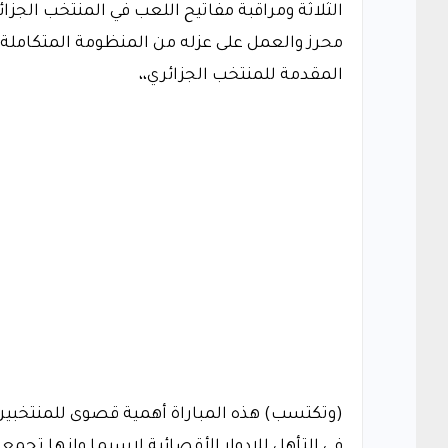
الثلاثة ومراقبة مفاتيح اللعب في المنتخب الجز
محرز والعمل على عزله من المنظومة المتكاملة 
المقدمة للمنتخب الجزائري،،
(وتكتسب) هذه المباراة أهمية قصوى للمنتخبين ب
في التأهل للادوار الأقصائية لاسيما وانها تجمع