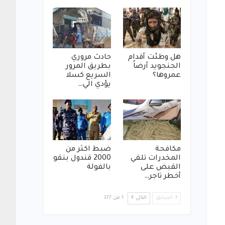
هل وطئت أقدام
حادث مروري
الجنجويد أرضاً
بطريق المرور
عمروها؟
السريع كسلا
يؤدي الي…
مكافحة
ضبط اكثر من
المخدرات تلقي
2000 قندول بنقو
القبض على
بالفولة
أخطر تاجر…
السابق
التالي
1 من 377