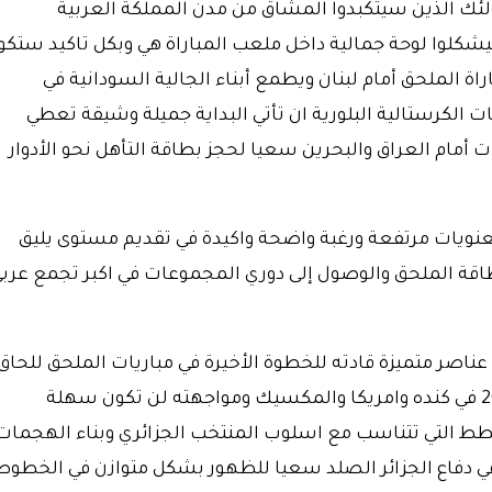
اولئك الذين سيتكبدوا المشاق من مدن المملكة العربية
شكلوا لوحة جمالية داخل ملعب المباراة هي وبكل تاكيد ستكو
اة الملحق أمام لبنان ويطمع أبناء الجالية السودانية في
لكرستالية البلورية ان تأتي البداية جميلة وشيقة تعطي
ت أمام العراق والبحرين سعيا لحجز بطاقة التأهل نحو الأدوار
عنويات مرتفعة ورغبة واضحة واكيدة في تقديم مستوى يليق
ة الملحق والوصول إلى دوري المجموعات في اكبر تجمع عرب
اصر متميزة قادته للخطوة الأخيرة في مباريات الملحق للحاق
بركب الدول المتأهلة لنهائيات كاس العالم 2026 في كنده وامريكا والمكسيك ومواجهته لن تكون سهلة
طط التي تتناسب مع اسلوب المنتخب الجزائري وبناء الهجمات
 في دفاع الجزائر الصلد سعيا للظهور بشكل متوازن في الخطوط