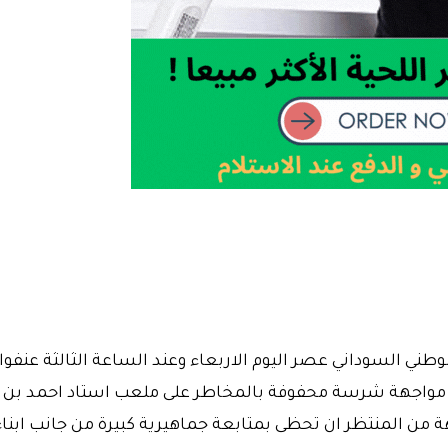
فا 2025 يواجه منتخبنا الوطني السوداني عصر اليوم الاربعاء وعند الساعة الثالثة عنفو
 مواجهة شرسة محفوفة بالمخاطر على ملعب استاد احمد بن
ة من المنتظر ان تحظى بمتابعة جماهيرية كبيرة من جانب ابناء