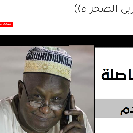
بي الصحراء))
مقالات كو