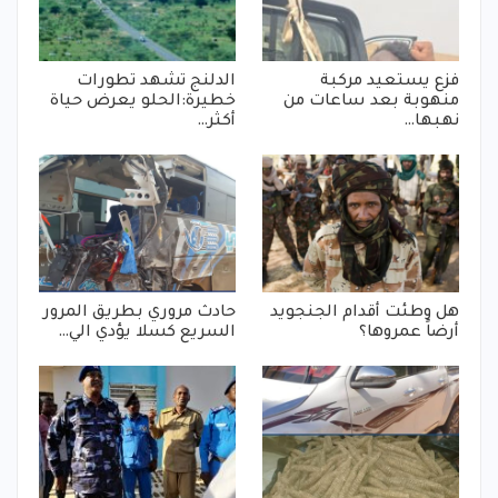
فزع يستعيد مركبة
الدلنج تشهد تطورات
منهوبة بعد ساعات من
خطيرة:الحلو يعرض حياة
نهبها…
أكثر…
هل وطئت أقدام الجنجويد
حادث مروري بطريق المرور
أرضاً عمروها؟
السريع كسلا يؤدي الي…