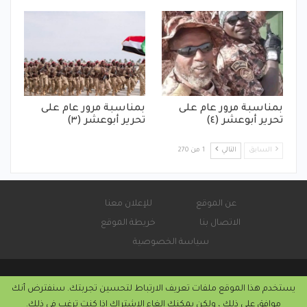
بمناسبة مرور عام على
بمناسبة مرور عام على
تحرير أبوعشر (٤)
تحرير أبوعشر (٣)
السابق
التالي
1 من 270
عن الموقع
للإعلان معنا
الاتصال بنا
خريطة الموقع
سياسة الخصوصية
يستخدم هذا الموقع ملفات تعريف الارتباط لتحسين تجربتك. سنفترض أنك
© 2026 - صحيفة كورة سودانية الإلكترونية.
موافق على ذلك ، ولكن يمكنك إلغاء الاشتراك إذا كنت ترغب في ذلك.