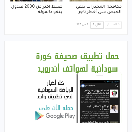
مكافحة المخدرات تلقي
ضبط اكثر من 2000 قندول
القبض على أخطر تاجر…
بنقو بالفولة
السابق
التالي
1 من 377