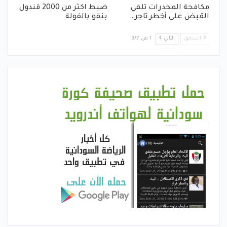
مكافحة المخدرات تلقي
ضبط اكثر من 2000 قندول
القبض على أخطر تاجر…
بنقو بالفولة
السابق
التالي
1 من 377