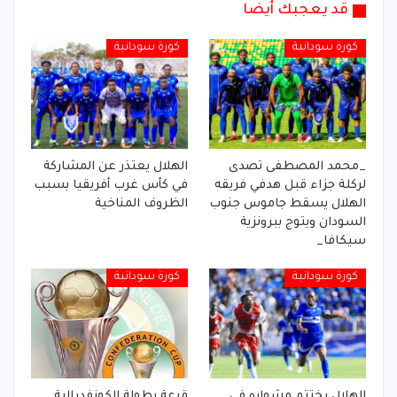
قد يعجبك أيضا
كورة سودانية
كورة سودانية
_محمد المصطفى تصدى
الهلال يعتذر عن المشاركة
لركلة جزاء قبل هدفي فريقه
في كأس غرب أفريقيا بسبب
الهلال يسقط جاموس جنوب
الظروف المناخية
السودان ويتوج ببرونزية
سيكافا_
كورة سودانية
كورة سودانية
الهلال يختتم مشواره في
قرعة بطولة الكونفدرالية