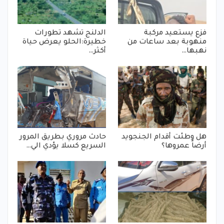
فزع يستعيد مركبة
الدلنج تشهد تطورات
منهوبة بعد ساعات من
خطيرة:الحلو يعرض حياة
نهبها…
أكثر…
هل وطئت أقدام الجنجويد
حادث مروري بطريق المرور
أرضاً عمروها؟
السريع كسلا يؤدي الي…