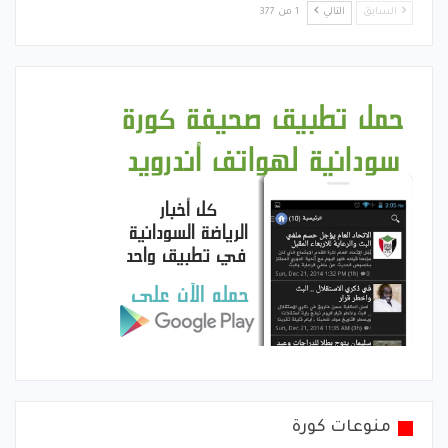
السابق
التالي
1 من 377
منوعات كورة