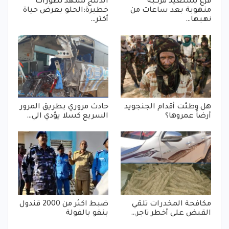
فزع يستعيد مركبة
الدلنج تشهد تطورات
منهوبة بعد ساعات من
خطيرة:الحلو يعرض حياة
نهبها…
أكثر…
هل وطئت أقدام الجنجويد
حادث مروري بطريق المرور
أرضاً عمروها؟
السريع كسلا يؤدي الي…
مكافحة المخدرات تلقي
ضبط اكثر من 2000 قندول
القبض على أخطر تاجر…
بنقو بالفولة