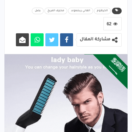
الخرطوم
الغاني ريشموند
محترف المريخ
يصل
62
مشاركة المقال