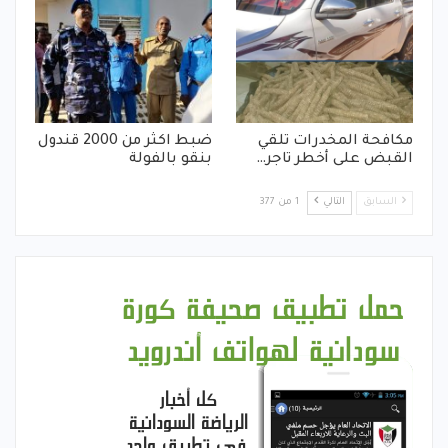
مكافحة المخدرات تلقي
ضبط اكثر من 2000 قندول
القبض على أخطر تاجر…
بنقو بالفولة
السابق
التالي
1 من 377