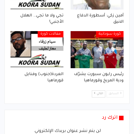
أمين زكي: أسطورة الدفاع
تجي ولا ما تجي… الهلال
الانيق
الأجنبي!
كورة سودانية
مقالات كورة
رئیس رایون سبورت يشرّف
العردة(جنوب) وفنايل
ودية المريخ وقورماهيا
قورماهيا
السابق
التالي
اترك رد
لن يتم نشر عنوان بريدك الإلكتروني.