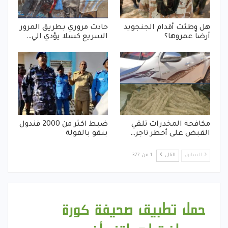
هل وطئت أقدام الجنجويد
حادث مروري بطريق المرور
أرضاً عمروها؟
السريع كسلا يؤدي الي…
مكافحة المخدرات تلقي
ضبط اكثر من 2000 قندول
القبض على أخطر تاجر…
بنقو بالفولة
السابق
التالي
1 من 377