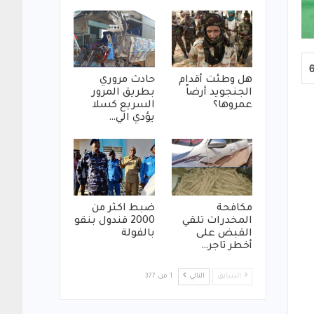
هل وطئت أقدام
حادث مروري
الجنجويد أرضاً
بطريق المرور
عمروها؟
السريع كسلا
يؤدي الي…
مكافحة
ضبط اكثر من
المخدرات تلقي
2000 قندول بنقو
القبض على
بالفولة
أخطر تاجر…
السابق
التالي
1 من 377