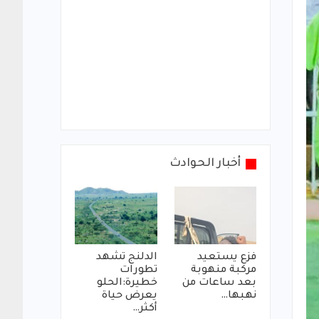
أخبار الحوادث
فزع يستعيد
الدلنج تشهد
مركبة منهوبة
تطورات
بعد ساعات من
خطيرة:الحلو
نهبها…
يعرض حياة
أكثر…