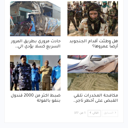
هل وطئت أقدام الجنجويد
حادث مروري بطريق المرور
أرضاً عمروها؟
السريع كسلا يؤدي الي…
مكافحة المخدرات تلقي
ضبط اكثر من 2000 قندول
القبض على أخطر تاجر…
بنقو بالفولة
السابق
التالي
1 من 377