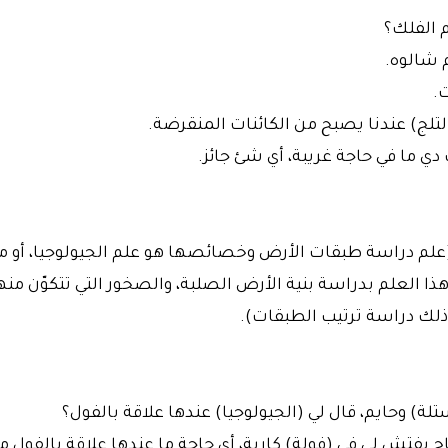
 الفلك؟
م شالوه.
.
لتلج) عندنا يصبح من الكائنات المنقرضة.
 دي ما في حاجة غريبة، أي شئ جائز.
لم دراسة طبقات الأرض وخصائصها هو علم الجيولوجيا، أو ما
ذا العلم بدراسة بنية الأرض الصلبة، والصخور التي تتكوّن منها
ذلك دراسة ترتيب الطبقات).
لة) وحايم، قال لي (الجيولوجيا) عندها علاقة بالفول؟
اح بفتش لي في (فولة) كاربة، أي حاجة ما عندها علاقة بالفول ما