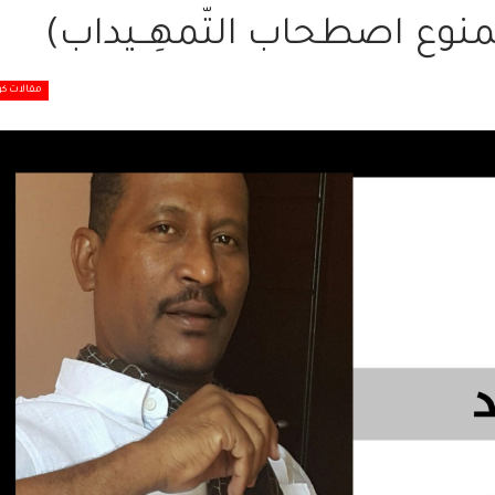
(ممنوع اصطحاب التّمهِــيداب)
مقالات كو