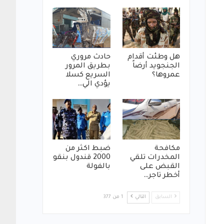
هل وطئت أقدام
حادث مروري
الجنجويد أرضاً
بطريق المرور
عمروها؟
السريع كسلا
يؤدي الي…
مكافحة
ضبط اكثر من
المخدرات تلقي
2000 قندول بنقو
القبض على
بالفولة
أخطر تاجر…
السابق
التالي
1 من 377