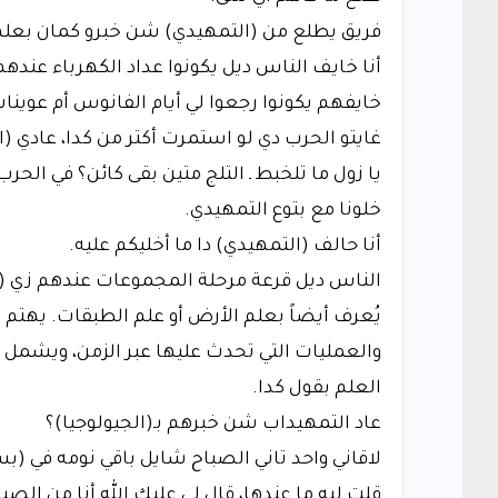
فريق يطلع من (التمهيدي) شن خبرو كمان بعلم
أنا خايف الناس ديل يكونوا عداد الكهرباء عنده
خايفهم يكونوا رجعوا لي أيام الفانوس أم عوينات
غايتو الحرب دي لو استمرت أكتر من كدا، عادي (ا
يا زول ما تلخبط ـ التلج متين بقى كائن؟ في الحرب
خلونا مع بتوع التمهيدي.
أنا حالف (التمهيدي) دا ما أخليكم عليه.
الناس ديل قرعة مرحلة المجموعات عندهم زي (ع
يُعرف أيضاً بعلم الأرض أو علم الطبقات. يهتم ه
والعمليات التي تحدث عليها عبر الزمن، ويشمل 
العلم بقول كدا.
عاد التمهيداب شن خبرهم بـ(الجيولوجيا)؟
لاقاني واحد تاني الصباح شايل باقي نومه في (بست
قلت ليه ما عندها، قال لي عليك الله أنا من الصب