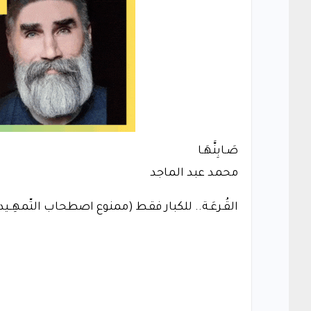
صَـابِنَّهَـا
محمد عبد الماجد
القُـرعَـة.. للكبار فقـط (ممنوع اصطحاب التّمهِــي