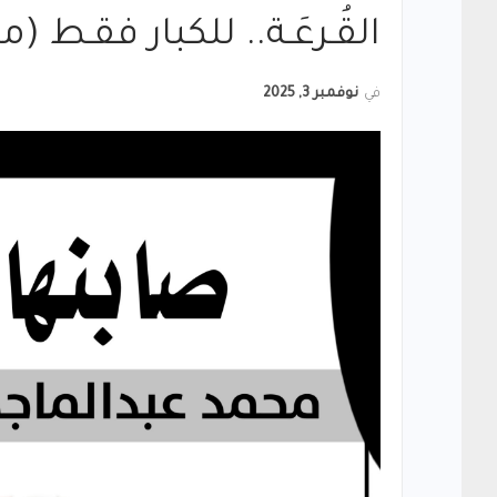
القُـرعَـة.. للكبار فقـط 
في
نوفمبر 3, 2025