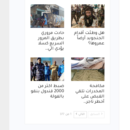
هل وطئت أقدام
حادث مروري
الجنجويد أرضاً
بطريق المرور
عمروها؟
السريع كسلا
يؤدي الي…
مكافحة
ضبط اكثر من
المخدرات تلقي
2000 قندول بنقو
القبض على
بالفولة
أخطر تاجر…
السابق
التالي
1 من 377