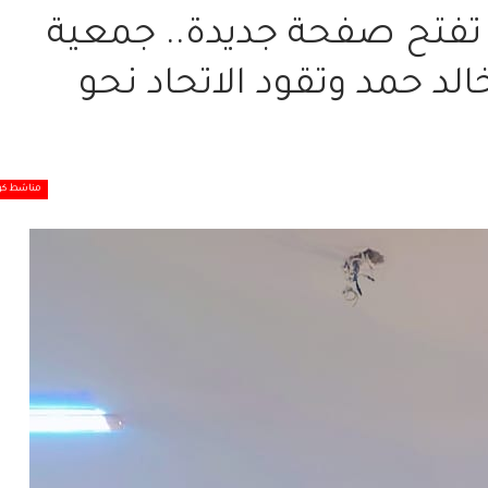
ة تفتح صفحة جديدة.. جمعية
لد حمد وتقود الاتحاد نحو
مناشط كو