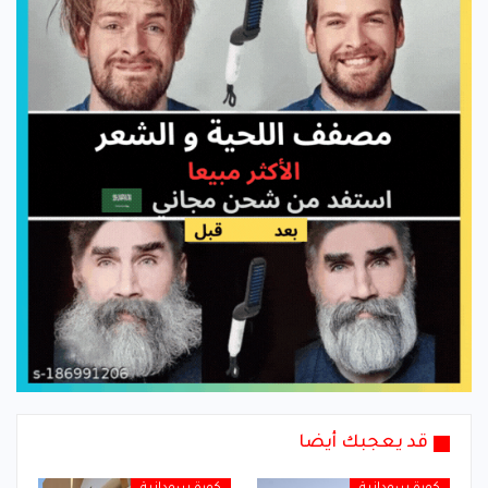
قد يعجبك أيضا