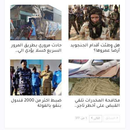
هل وطئت أقدام الجنجويد
حادث مروري بطريق المرور
أرضاً عمروها؟
السريع كسلا يؤدي الي…
مكافحة المخدرات تلقي
ضبط اكثر من 2000 قندول
القبض على أخطر تاجر…
بنقو بالفولة
السابق
التالي
1 من 377