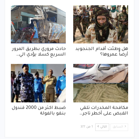
هل وطئت أقدام الجنجويد
حادث مروري بطريق المرور
أرضاً عمروها؟
السريع كسلا يؤدي الي…
مكافحة المخدرات تلقي
ضبط اكثر من 2000 قندول
القبض على أخطر تاجر…
بنقو بالفولة
السابق
التالي
1 من 377