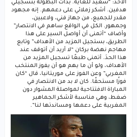
الأحد: “سعيد للغاية. بدأت البطولة بتسجيلي
هدفين. أشكر زملائي على دعمهم. إنه مجهود
مقدر للجميع، من جهاز فني، ولاعبين،
وجمهور. الكل في الواقع ساهم في الانتصار”
وأضاف “أتمنى أن أواصل السير على هذا
الطريق، بستجيل المزيد من الأهداف” وتابع
مهاجم نهضة بركان “لا أريد أن أتوقف عند
هذا الحدَ. أتمنى طبعًا تسجيل المزيد من
الأهداف، ولو أن ما يهم هو أن يفوز المنتخب
المغربي” وعن الفوز على موريتانيا، قال “كان
فوزًا مستحقًا. كان لا بد من الانتصار في
المباراة الافتتاحية لمواصلة المشوار دون
ضغط، وهي مناسبة لأشكر الجماهير
المغربية على دعمها ومساندتها لنا”.