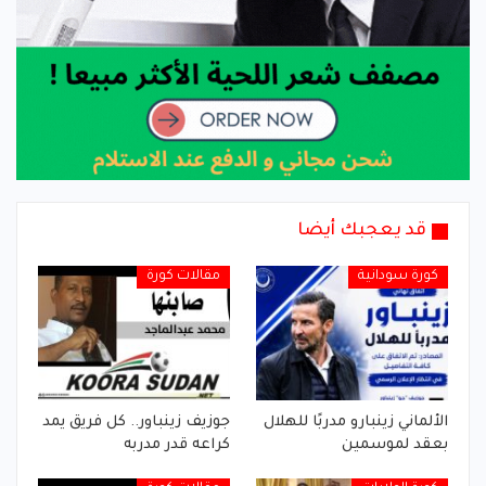
قد يعجبك أيضا
كورة سودانية
مقالات كورة
الألماني زينبارو مدربًا للهلال
جوزيف زينباور.. كل فريق يمد
بعقد لموسمين
كراعه قدر مدربه