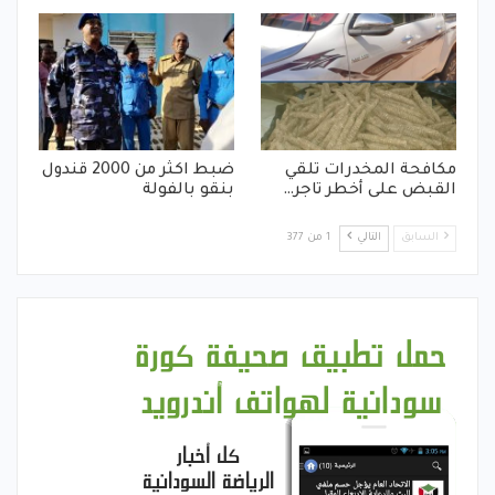
مكافحة المخدرات تلقي
ضبط اكثر من 2000 قندول
القبض على أخطر تاجر…
بنقو بالفولة
السابق
التالي
1 من 377