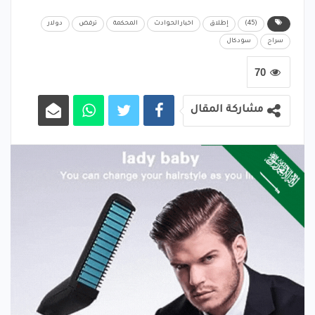
(45)
إطلاق
اخبار الحوادث
المحكمة
ترفض
دولار
سراح
سودكال
70
مشاركة المقال