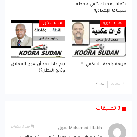
بـ”هلال مختلف” في محطة
سيكافا الإعدادية
مقالات كورة
مقالات كورة
هزيمة واحدة.. لا تكفي..!!
(ثم ماذا بعد أن هوى العملاق
وترنح البطل؟)
السابق
التالي
3 تعليقات
منذ 9 سنوات
Mohamed Elfatih
يقول