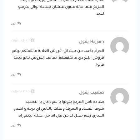
عفارم عليك معلم جد اهو دا الشغل ياريتك لو ناولت
المزيخ منها مائة مليون علشان جماعة الوالي يخرسو
للابد
الرد
منذ 9 سنوات
Hajjam
يقول
الحرام يذهب من حيث اتي. قروش الغلابة مانفعتكم برضو
قروش اللبع دي ماحتنفعكم. صاحب القروش جاتو ذبحة
قالوا.
الرد
منذ 9 سنوات
صهيب
يقول
بعد ده ناس المريخ يقولوا يا سوداكال يا التجميد.
شوف الفساد و السرقة وصلت بالناس اي درجة و اصبح
السارق زعيم يهلل له من قال انه من حملة الدكتوراه.
الرد