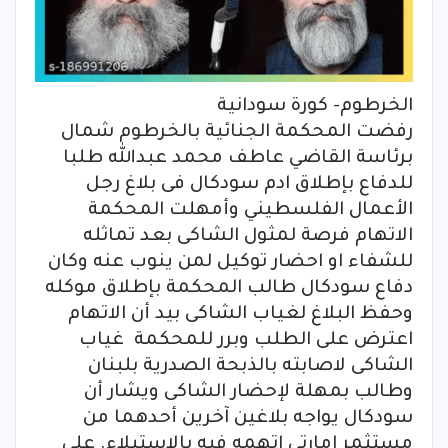
الخرطوم- كورة سودانية
رفضت المحكمة الجنائية بالخرطوم شمال
برئاسة القاضي عاطف محمد عبدالله طلبا
للدفاع بإطلاق ادم سودكال فى بلاغ رجل
الأعمال الفلسطيني وأمهلت المحكمة
الاتهام فرصة لمثول الشاكى بعد تماثله
للشفاء او احضار توكيل لمن ينوب عنه وكان
دفاع سودكال طالب المحكمة بإطلاق موكله
وحفظ البلاغ لغياب الشاكى بيد أن الاتهام
اعترض على الطلب وبرر للمحكمة غياب
الشاكى لاصابته بالذبحة الصدرية بلبنان
وطالب بمهلة لإحضار الشاكى ويشار أن
سودكال يواجه بلاغين آخرين أحدهما من
مستثمر امارتى اتهمه فيه بالاستيلاء. على