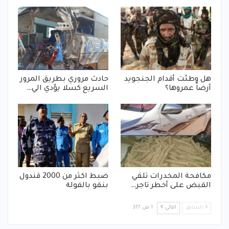
هل وطئت أقدام الجنجويد
حادث مروري بطريق المرور
أرضاً عمروها؟
السريع كسلا يؤدي الي…
مكافحة المخدرات تلقي
ضبط اكثر من 2000 قندول
القبض على أخطر تاجر…
بنقو بالفولة
السابق
التالي
1 من 377