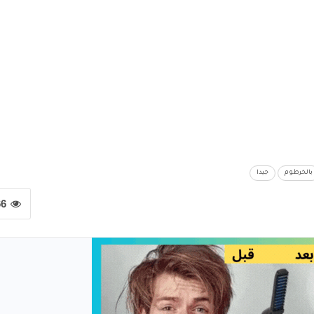
بالخرطوم
جيدا
66