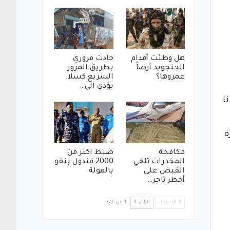
هل وطئت أقدام
حادث مروري
الجنجويد أرضاً
بطريق المرور
عمروها؟
السريع كسلا
يؤدي الي…
ا
ة
مكافحة
ضبط اكثر من
المخدرات تلقي
2000 قندول بنقو
القبض على
بالفولة
أخطر تاجر…
السابق
التالي
1 من 377