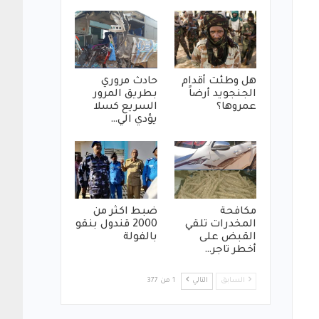
هل وطئت أقدام
حادث مروري
الجنجويد أرضاً
بطريق المرور
عمروها؟
السريع كسلا
يؤدي الي…
مكافحة
ضبط اكثر من
المخدرات تلقي
2000 قندول بنقو
القبض على
بالفولة
أخطر تاجر…
السابق
التالي
1 من 377