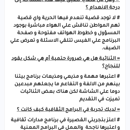
= وهل من قضايا تضيق فيها هذه المساحة إلى
درجة الانعدام ؟
# لا توجد قضية تنعدم فيها الحرية واي قضية
تهم المواطن تناقش علي الهواء مباشرة بوجود
المسؤول و خطوط الهواتف مفتوحة و صفحة
البرنامج علي الفيس تتلقي الاسئلة و تعرض علي
الضيف.
= الثنائية هل هي ضرورة حتمية أم هي شكل يقود
للنجاح؟
# اعتبرها مهمة و مذيعي ومذيعات برنامج بيتنا
بينهم من الالفة و التفاعم ما يجعلهم مبدعين
دوما علي الشاشة لكن هناك بعض الثنائيات
تميزت في التقديم
= لديك تجربة في البرامج الثقافية كيف كانت ؟
# اعتز بتجربتي القصيرة في برنامج مدارات ثقافية
و اعتبرها ناجحة والعمل في البرامج المعنية