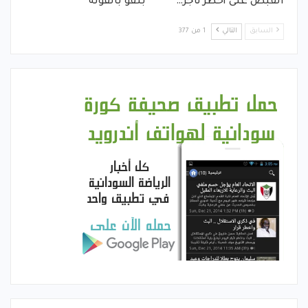
القبض على أخطر تاجر…
بنقو بالفولة
السابق
التالي
1 من 377