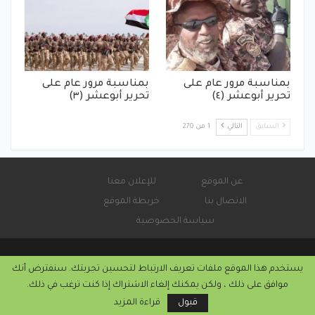
بمناسبة مرور عام على
بمناسبة مرور عام على
تحرير أبوعشر (٤)
تحرير أبوعشر (٣)
السابق
التالي
1 من 270
عن الموقع
للإعلان معنا
الاتصال بنا
خريطة الموقع
سياسة الخصوصية
يستخدم هذا الموقع ملفات تعريف الارتباط لتحسين تجربتك. سنفترض أنك
© 2026 - صحيفة كورة سودانية الإلكترونية.
موافق على ذلك ، ولكن يمكنك إلغاء الاشتراك إذا كنت ترغب في ذلك.
التركيب والاستضافة من
كريستا هوست
قبول
قراءة المزيد