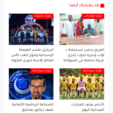
قد يعجبك أيضا
كورة الولايات
كورة عالمية
المريخ يدشن تسجيلاته بـ
البرازيل تكسر الهيمنة
أواب ودبيرة جنوب يُجري
الإسبانية وتتوج بلقب كأس
غربلة شاملة في كشوفاته
العالم للأندية لدوري الملوك
كورة سودانية
كورة سودانية
الأحمر يعاود المنارات
الصحافة الرياضية الألمانية
الميدانية اليوم
تصف زينابور بعاشق