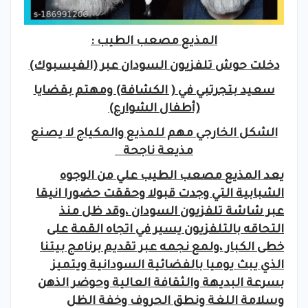
المذيع مصعب الطيب :
دخلت حوش تلفزيون السودان عبر (الفيسبوك)
سعيد بتجرتبي في ( الكشافة) ومهتم بقضايا
(أطفال الشوارع)
الشكل الخارجي مهم للمذيع والمكياج لا يصنع
مذيعة ناجحة
يعد المذيع مصعب الطيب علي من الوجوه
الشبابية التي وجدت قبولا وحققت حضورا انيقا
عبر شاشة تلفزيون السودان ،وقد ظل منذ
التحاقه بالتلفزيون يسير في اتجاه القمة على
خطى الكبار ،ولمع نجمه عبر تقديم برنامج بيتنا
الذي يبث يوميا بالفضائية السودانية ويتميز
بسرعة البديهة والثقافة العالية وحوضر الذهن
وسلامة اللغة ونطق الحروف وخفة الظل