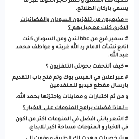
تنمية هذا العشق و كسر حاجز الخوف عبر ما
يسمي باركان الطلائع.
= مذيعيون من تلفزيون السودان والفضائيات
الاخرى كنت معجبا بهم ؟
# سمير فرح من
bbc
لندن ومن السودان كنت
اتابع نشأت الامام رد الله غربته و عواطف محمد
عبد الله .
= كيف ألتحقت بحوش التلفزيون ؟
# عبر اعلان في الفيس بوك وتم فتح باب التقديم
بارسال مقطع فيديو للمتقدمين
و من ثم اختبارات و معاينات واجتزتها بحمد الله.
= لماذا فضلت برامج المنوعات على الاخبار ؟
# اشعر بانني افضل في المنوعات اكثر من اكون
في الاخبار و المنوعات مساحة اكبر للابداع.
= شخصيات مهدت لك الطريق و وقفت الي