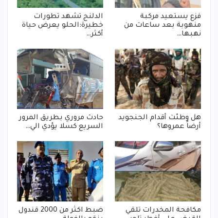
فزع يستعيد مركبة
الدلنج تشهد تطورات
منهوبة بعد ساعات من
خطيرة:الحلو يعرض حياة
نهبها…
أكثر…
هل وطئت أقدام الجنجويد
حادث مروري بطريق المرور
أرضاً عمروها؟
السريع كسلا يؤدي الي…
مكافحة المخدرات تلقي
ضبط اكثر من 2000 قندول