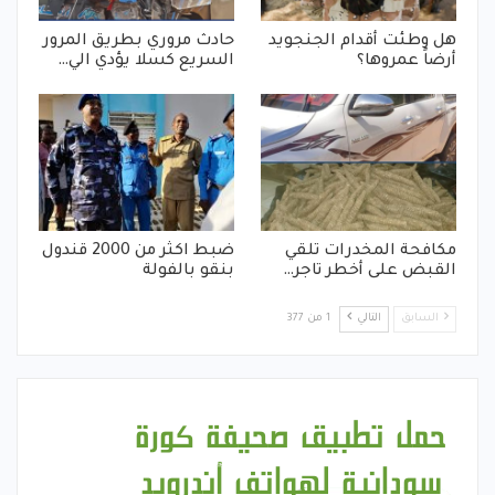
هل وطئت أقدام الجنجويد
حادث مروري بطريق المرور
أرضاً عمروها؟
السريع كسلا يؤدي الي…
مكافحة المخدرات تلقي
ضبط اكثر من 2000 قندول
القبض على أخطر تاجر…
بنقو بالفولة
السابق
التالي
1 من 377