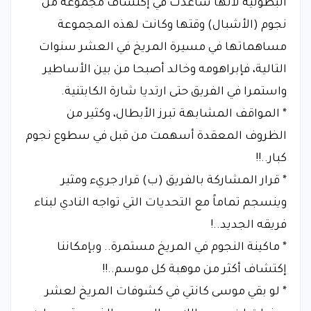
البطولية لأنها ساعدت في إكتشاف مجموعة من
نجوم (الأشبال) وقتها وكانت لهذه المجموعة
مساهماتها في مسيرة المريخ في العشر سنوات
التالية، فإبراهومه وخالد أصبحا من بين الأساطير
واستمرا في الفريق حتى ارتديا شارة الكابتنية.
* المواقف المشابهة تبرز الأبطال، وكثير من
الظروف المعقدة أسهمت من قبل في سطوع نجوم
كبار..!!
* قرار المشاركة بالفريق (ب) قرار جريء ومثير
وينسجم تماماً مع التحديات التي تواجه النادي لبناء
فريقه الجديد..!
* ماكينة النجوم في المريخ مستمرة.. وبإمكاننا
إكتشاف أكثر من موهبة كل موسم..!!
* لو بقي موسى كانتي في كشوفات المريخ لعشر