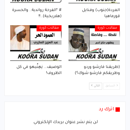
العردة(جنوب) وفنايل
# *الفرحة رواندية.. والحسرة
قورماهيا
(هلاريخية)..!!
مقالات كورة
مقالات كورة
(طريقنا فارشو وردو
الوصيف… نِهِنِّيهو في كل
وطريقكم فارشو شوك؟)
الظروف!
السابق
التالي
اترك رد
لن يتم نشر عنوان بريدك الإلكتروني.