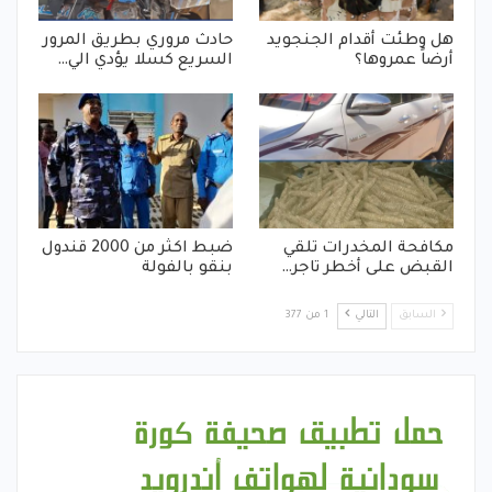
هل وطئت أقدام الجنجويد
حادث مروري بطريق المرور
أرضاً عمروها؟
السريع كسلا يؤدي الي…
مكافحة المخدرات تلقي
ضبط اكثر من 2000 قندول
القبض على أخطر تاجر…
بنقو بالفولة
السابق
التالي
1 من 377