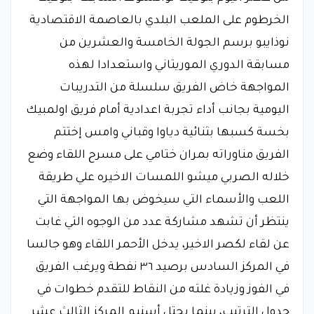
الخرطوم على الملعب البلدي بالعاصمة الاقتصادية
نوذايبو برسم الجولة الخامسة والعشرين من
مسابقة الدوري الموريتاني واستعدادا لهذه
المواجهة خاض الفريق سلسلة من التدريبات
اليومية بجانب أداء تجربة اعدادية أمام فريق اولمبيك
بخسة كسبها بثنائية دياوا وقباني وامس إختتم
الفريق مناوراته بمران ختامي على مسرح اللقاء وضع
خلاله الصربي ميشو اللمسات الاخيره علي طريقة
اللعب والأسماء التي سيخوض بها المواجهة التي
ينتظر أن تشهد مشاركة عدد من الوجوه التي غابت
عن لقاء لكصر الاخير، يدخل الأحمر اللقاء وهو جالسا
في المركز السادس برصيد ٣٦ نفطة ويرغب الفريق
في الفوز وزيادة غلته من النقاط للتقدم خطوات في
جدول الترتيب، بينما يحتل أسنيم المركز الثالث عشر