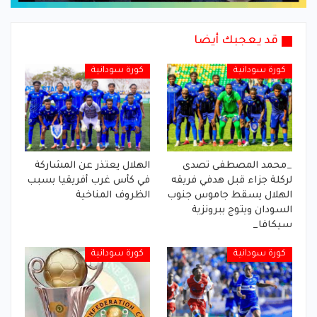
قد يعجبك أيضا
كورة سودانية
كورة سودانية
_محمد المصطفى تصدى
الهلال يعتذر عن المشاركة
لركلة جزاء قبل هدفي فريقه
في كأس غرب أفريقيا بسبب
الهلال يسقط جاموس جنوب
الظروف المناخية
السودان ويتوج ببرونزية
سيكافا_
كورة سودانية
كورة سودانية