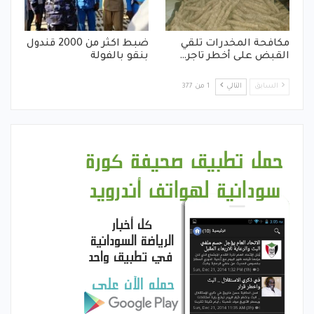
مكافحة المخدرات تلقي
ضبط اكثر من 2000 قندول
القبض على أخطر تاجر…
بنقو بالفولة
السابق
التالي
1 من 377