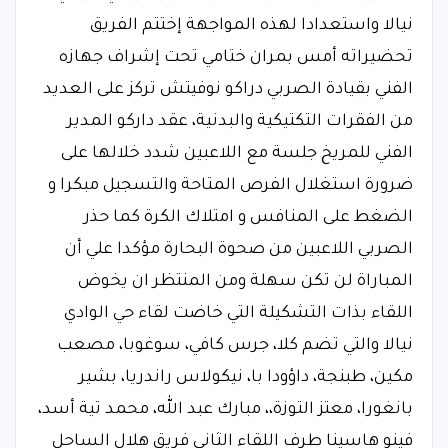
نيالا واستعدادا لهذه المواجهة إختتم الفريق
تحضيراته أمس بمران ختامي تحت إشراف جهازه
الفني بقيادة الصربي دراكو نوفيتش تركز على العديد
من الفقرات التكتيكية والبدنية، عقد داركو المدير
الفني للمريخ جلسة مع اللاعبين شدد خلالها على
ضرورة استغلال الفرص المتاحة والتسجيل مبكرا و
الضغط على المنافس و امتلاك الكرة كما حذر
الصربي اللاعبين من صحوة البحارة مؤكدا علي أن
المباراة لن تكن سهلة ومن المنتظر ان يخوض
اللقاء بذات التشكيلة التي خاضت لقاء حي الوادي
نيالا والتي تضم كلا، جرس كافي، سوغوبا، مصعب
مكين، طبنجة، داؤودا با، نيكولاس راندريا، بشير
بانغورا، معتز التوزة،، مبارك عبد الله، محمد تية أسد،
فينو هاسينا طرف اللقاء الثاني فريق هلال الساحل